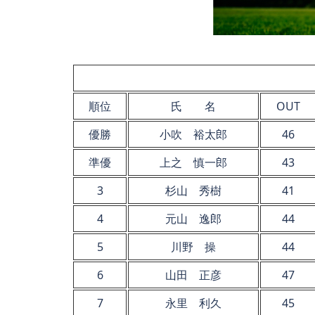
順位
氏 名
OUT
優勝
小吹 裕太郎
46
準優
上之 慎一郎
43
3
杉山 秀樹
41
4
元山 逸郎
44
5
川野 操
44
6
山田 正彦
47
7
永里 利久
45