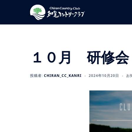
コ
ン
テ
ン
ツ
へ
ス
１０月 研修会
キ
ッ
プ
投稿者:
CHIRAN_CC_KANRI
2024年10月20日
お