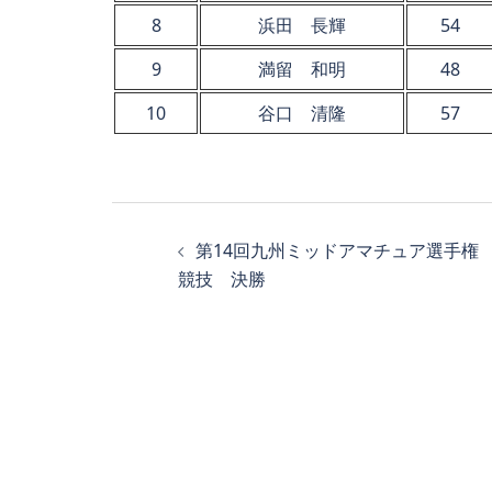
8
浜田 長輝
54
9
満留 和明
48
10
谷口 清隆
57
投
第14回九州ミッドアマチュア選手権
稿
競技 決勝
ナ
ビ
ゲ
ー