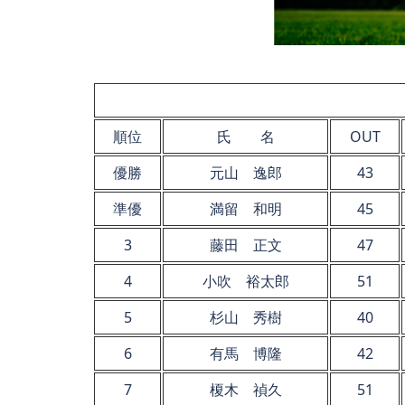
順位
氏 名
OUT
優勝
元山 逸郎
43
準優
満留 和明
45
3
藤田 正文
47
4
小吹 裕太郎
51
5
杉山 秀樹
40
6
有馬 博隆
42
7
榎木 禎久
51