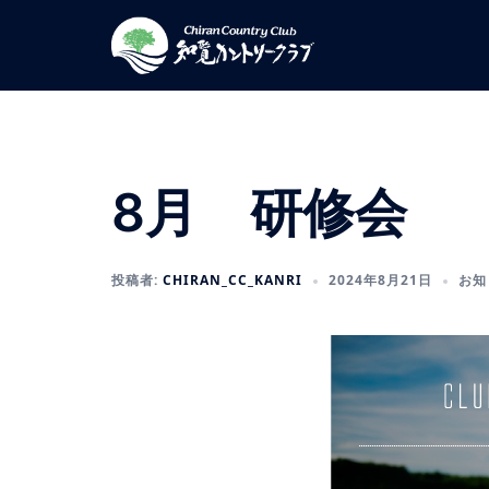
コ
ン
テ
ン
ツ
へ
ス
8月 研修会
キ
ッ
プ
投稿者:
CHIRAN_CC_KANRI
2024年8月21日
お知