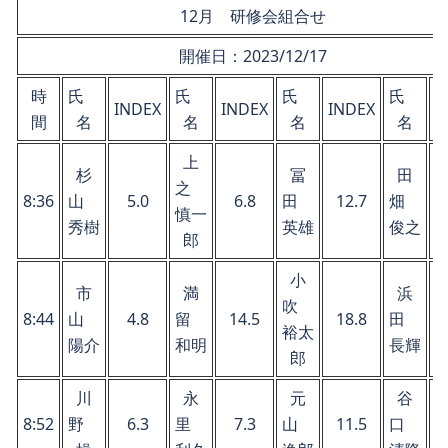
12月 研修会組合せ
開催日：2023/12/17
時
氏
氏
氏
氏
INDEX
INDEX
INDEX
I
間
名
名
名
名
上
杉
冨
田
之
8:36
山
5.0
6.8
田
12.7
畑
慎一
秀樹
英雄
俊之
郎
小
市
満
浜
吹
8:44
山
4.8
留
14.5
18.8
田
裕太
陽介
和明
長輝
郎
川
永
元
谷
8:52
野
6.3
里
7.3
山
11.5
口