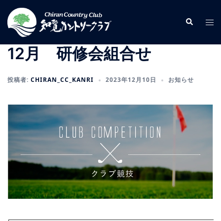
コ
ン
検
ト
索
テ
グ
ン
ル
12月 研修会組合せ
ツ
メ
へ
ニ
投稿者:
CHIRAN_CC_KANRI
2023年12月10日
お知らせ
ス
ュ
キ
ー
ッ
プ