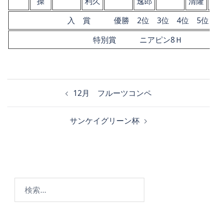
操
利久
逸郎
清隆
入 賞 優勝 2位 3位 4位 5位
特別賞 ニアピン8Ｈ
投
12月 フルーツコンペ
稿
ナ
サンケイグリーン杯
ビ
ゲ
ー
シ
ョ
検
ン
索: