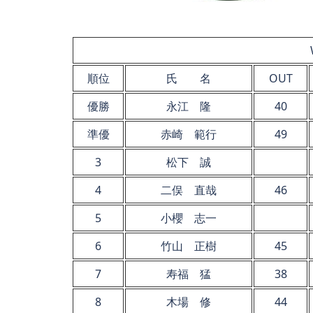
順位
氏 名
OUT
優勝
永江 隆
40
準優
赤崎 範行
49
3
松下 誠
4
二俣 直哉
46
5
小櫻 志一
6
竹山 正樹
45
7
寿福 猛
38
8
木場 修
44