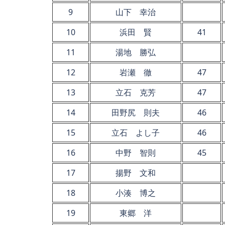
9
山下 幸治
10
浜田 賢
41
11
湯地 勝弘
12
岩瀬 徹
47
13
立石 克芳
47
14
田野尻 則夫
46
15
立石 よし子
46
16
中野 智則
45
17
揚野 文和
18
小湊 博之
19
東郷 洋