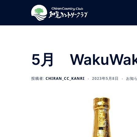
コ
ン
テ
ン
ツ
へ
ス
5月 WakuWa
キ
ッ
プ
投稿者:
CHIRAN_CC_KANRI
2023年5月8日
お知