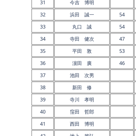
31
今吉 博明
32
浜田 誠一
54
33
丸口 誠
54
34
寺田 健次
47
35
平田 敦
53
36
濵田 廣
46
37
池田 次男
38
新田 修
39
寺川 孝明
40
窪田 哲郎
41
西田 博明
42
池上 篤弘