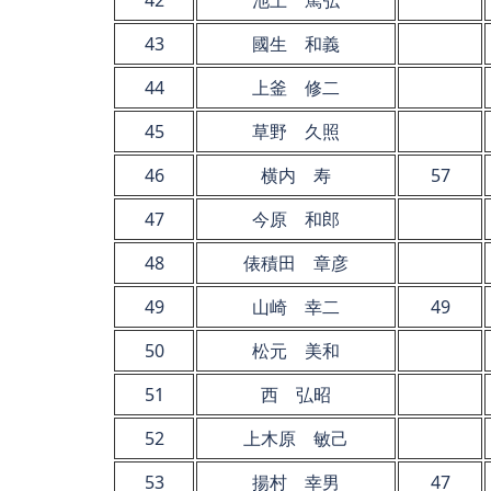
43
國生 和義
44
上釜 修二
45
草野 久照
46
横内 寿
57
47
今原 和郎
48
俵積田 章彦
49
山崎 幸二
49
50
松元 美和
51
西 弘昭
52
上木原 敏己
53
揚村 幸男
47