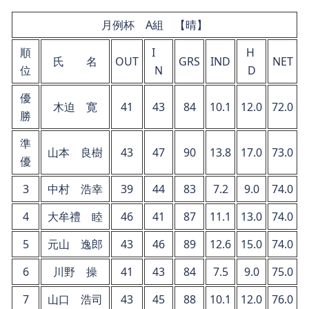
月例杯 A組 【晴】
順
I
H
氏 名
OUT
GRS
IND
NET
位
N
D
優
木迫 寛
41
43
84
10.1
12.0
72.0
勝
準
山本 良樹
43
47
90
13.8
17.0
73.0
優
3
中村 浩幸
39
44
83
7.2
9.0
74.0
4
大牟禮 睦
46
41
87
11.1
13.0
74.0
5
元山 逸郎
43
46
89
12.6
15.0
74.0
6
川野 操
41
43
84
7.5
9.0
75.0
7
山口 浩司
43
45
88
10.1
12.0
76.0