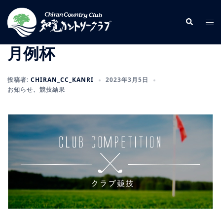
コ
ン
検
ト
索
テ
グ
ン
ル
月例杯
ツ
メ
へ
ニ
投稿者:
CHIRAN_CC_KANRI
2023年3月5日
ス
ュ
お知らせ
、
競技結果
キ
ー
ッ
プ