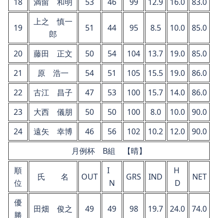
18
満留 和明
53
46
99
12.9
16.0
83.0
上之 慎一
19
51
44
95
8.5
10.0
85.0
郎
20
藤田 正文
50
54
104
13.7
19.0
85.0
21
原 浩一
54
51
105
15.5
19.0
86.0
22
古江 昌子
47
53
100
15.7
14.0
86.0
23
大西 儀朋
50
50
100
8.0
10.0
90.0
24
遠矢 幸博
46
56
102
10.2
12.0
90.0
月例杯 B組 【晴】
順
I
H
氏 名
OUT
GRS
IND
NET
位
N
D
優
田畑 俊之
49
49
98
19.7
24.0
74.0
勝