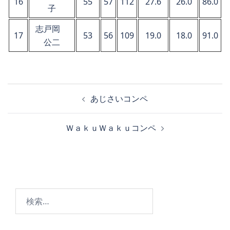
16
55
57
112
27.6
26.0
86.0
子
志戸岡
17
53
56
109
19.0
18.0
91.0
公二
投
あじさいコンペ
稿
ナ
ＷａｋｕＷａｋｕコンペ
ビ
ゲ
ー
シ
ョ
検
ン
索: