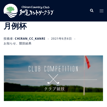
コ
ン
検
ト
索
テ
グ
ン
ル
月例杯
ツ
メ
へ
ニ
投稿者:
CHIRAN_CC_KANRI
2021年6月6日
ス
ュ
お知らせ
、
競技結果
キ
ー
ッ
プ