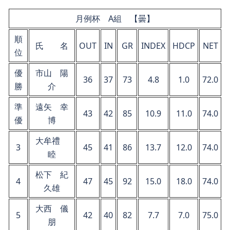
月例杯 A組 【曇】
順
氏 名
OUT
IN
GR
INDEX
HDCP
NET
位
優
市山 陽
36
37
73
4.8
1.0
72.0
勝
介
準
遠矢 幸
43
42
85
10.9
11.0
74.0
優
博
大牟禮
3
45
41
86
13.7
12.0
74.0
睦
松下 紀
4
47
45
92
15.0
18.0
74.0
久雄
大西 儀
5
42
40
82
7.7
7.0
75.0
朋