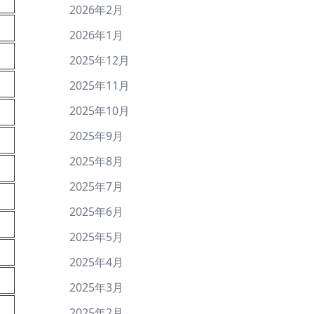
2026年2月
2026年1月
2025年12月
2025年11月
2025年10月
2025年9月
2025年8月
2025年7月
2025年6月
2025年5月
2025年4月
2025年3月
2025年2月