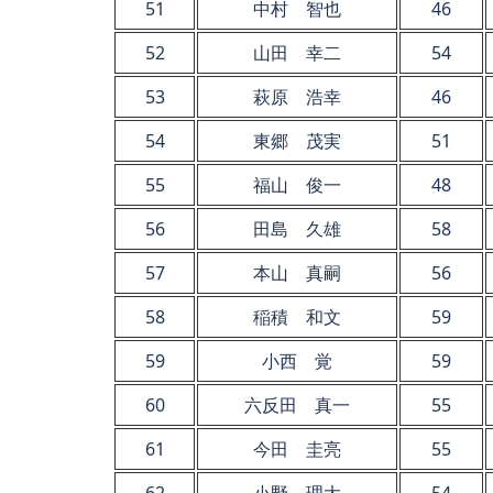
51
中村 智也
46
52
山田 幸二
54
53
萩原 浩幸
46
54
東郷 茂実
51
55
福山 俊一
48
56
田島 久雄
58
57
本山 真嗣
56
58
稲積 和文
59
59
小西 覚
59
60
六反田 真一
55
61
今田 圭亮
55
62
小野 理大
54