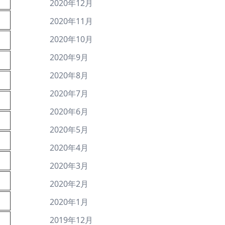
2020年12月
2020年11月
2020年10月
2020年9月
2020年8月
2020年7月
2020年6月
2020年5月
2020年4月
2020年3月
2020年2月
2020年1月
2019年12月