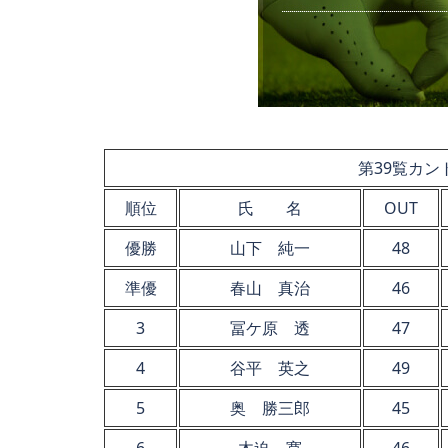
第39覧カ
順位
氏 名
OUT
優勝
山下 純一
48
準優
春山 真治
46
3
冨ケ原 透
47
4
谷平 英之
49
5
奥 勝三郎
45
6
木迫 寛
46