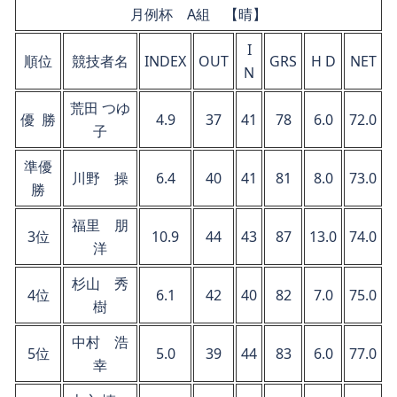
月例杯 A組 【晴】
I
順位
競技者名
INDEX
OUT
GRS
H D
NET
N
荒田 つゆ
優 勝
4.9
37
41
78
6.0
72.0
子
準優
川野 操
6.4
40
41
81
8.0
73.0
勝
福里 朋
3位
10.9
44
43
87
13.0
74.0
洋
杉山 秀
4位
6.1
42
40
82
7.0
75.0
樹
中村 浩
5位
5.0
39
44
83
6.0
77.0
幸