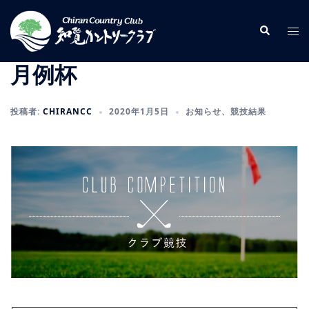
コ
ン
検
ト
索
テ
グ
ン
ル
月例杯
ツ
メ
へ
ニ
投稿者:
CHIRANCC
2020年1月5日
お知らせ
、
競技結果
ス
ュ
キ
ー
ッ
プ