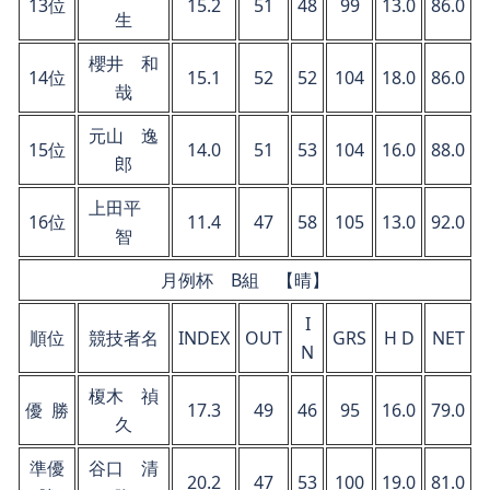
13位
15.2
51
48
99
13.0
86.0
生
櫻井 和
14位
15.1
52
52
104
18.0
86.0
哉
元山 逸
15位
14.0
51
53
104
16.0
88.0
郎
上田平
16位
11.4
47
58
105
13.0
92.0
智
月例杯 B組 【晴】
I
順位
競技者名
INDEX
OUT
GRS
H D
NET
N
榎木 禎
優 勝
17.3
49
46
95
16.0
79.0
久
準優
谷口 清
20.2
47
53
100
19.0
81.0