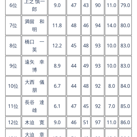
上之 慎一
6位
9.0
47
43
90
11.0
79.0
郎
満留 和
7位
11.8
48
46
94
14.0
80.0
明
橋口 一
8位
12.2
45
48
93
10.0
83.0
英
遠矢 幸
9位
8.9
44
49
93
10.0
83.0
博
大西 儀
10位
6.7
44
48
92
8.0
84.0
朋
長谷 達
11位
6.1
47
45
92
7.0
85.0
雄
12位
木迫 寛
9.0
46
51
97
11.0
86.0
大迫 章