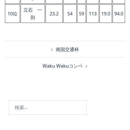
立石 一
10位
23.2
54
59
113
19.0
94.0
則
投
南国交通杯
稿
ナ
Waku Wakuコンペ
ビ
ゲ
ー
シ
ョ
検
ン
索: