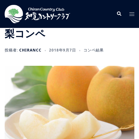
コ
ン
検
ト
索
テ
グ
ン
ル
梨コンペ
ツ
メ
へ
ニ
投稿者:
CHIRANCC
2018年9月7日
コンペ結果
ス
ュ
キ
ー
ッ
プ