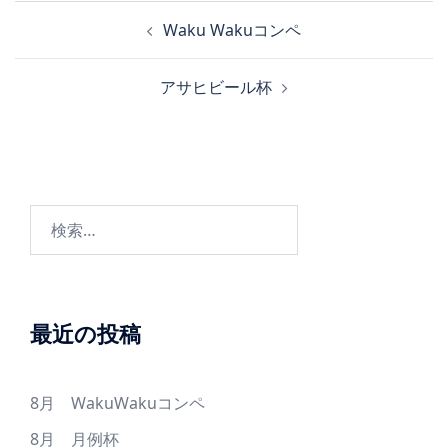
投
Waku Wakuコンペ
稿
ナ
アサヒビール杯
ビ
ゲ
ー
シ
ョ
検
ン
索:
最近の投稿
8月 WakuWakuコンペ
8月 月例杯