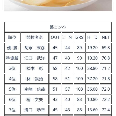
梨コンペ
順位
競技者名
OUT
I N
GRS
H D
NET
優 勝
菊永 末彦
45
44
89
19.20
69.8
準優勝
江口 武洋
47
43
90
19.20
70.8
3位
松本 彰
58
42
100
28.80
71.2
4位
林 譲治
58
51
109
37.20
71.8
5位
南崎 信哉
51
57
108
36.00
72.0
6位
栫 文夫
43
40
83
10.80
72.2
7位
溝口 恭幸
45
43
88
15.60
72.4