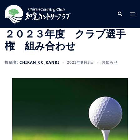
コ
ン
検
ト
索
テ
グ
ン
ル
２０２３年度 クラブ選手
ツ
メ
権 組み合わせ
へ
ニ
ス
ュ
キ
ー
投稿者:
CHIRAN_CC_KANRI
2023年9月3日
お知らせ
ッ
プ