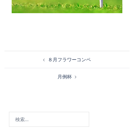
投
８月フラワーコンペ
稿
ナ
月例杯
ビ
ゲ
ー
シ
ョ
検
ン
索: