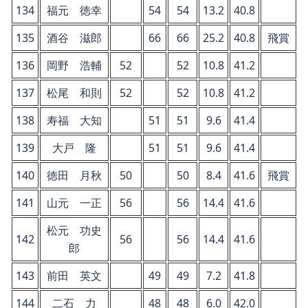
134
福元 徳幸
54
54
13.2
40.8
135
酒谷 滋郎
66
66
25.2
40.8
飛賞
136
岡野 浩輔
52
52
10.8
41.2
137
松尾 和則
52
52
10.8
41.2
138
寿福 大知
51
51
9.6
41.4
139
大戸 隆
51
51
9.6
41.4
140
徳田 月秋
50
50
8.4
41.6
飛賞
141
山元 一正
56
56
14.4
41.6
松元 功史
142
56
56
14.4
41.6
郎
143
前田 英文
49
49
7.2
41.8
144
二石 力
48
48
6.0
42.0