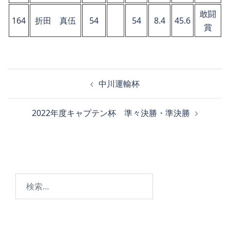
敢闘
164
折田 真伍
54
54
8.4
45.6
賞
投
中川運輸杯
稿
ナ
2022年度キャプテン杯 準々決勝・準決勝
ビ
ゲ
ー
シ
ョ
検
ン
索: