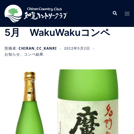
コ
ン
検
ト
索
テ
グ
ン
ル
5月 WakuWakuコンペ
ツ
メ
へ
ニ
投稿者:
CHIRAN_CC_KANRI
2022年5月2日
ス
ュ
お知らせ
、
コンペ結果
キ
ー
ッ
プ