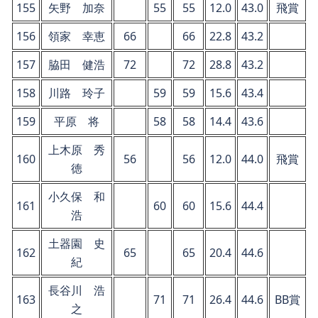
155
矢野 加奈
55
55
12.0
43.0
飛賞
156
領家 幸恵
66
66
22.8
43.2
157
脇田 健浩
72
72
28.8
43.2
158
川路 玲子
59
59
15.6
43.4
159
平原 将
58
58
14.4
43.6
上木原 秀
160
56
56
12.0
44.0
飛賞
徳
小久保 和
161
60
60
15.6
44.4
浩
土器園 史
162
65
65
20.4
44.6
紀
長谷川 浩
163
71
71
26.4
44.6
BB賞
之