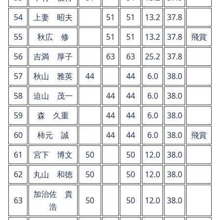
54
上妻 昭夫
51
51
13.2
37.8
55
秋広 修
51
51
13.2
37.8
飛賞
56
吉満 厚子
63
63
25.2
37.8
57
秋山 雅英
44
44
6.0
38.0
58
迫山 茂一
44
44
6.0
38.0
59
森 久重
44
44
6.0
38.0
60
柿元 誠
44
44
6.0
38.0
飛賞
61
宮下 博文
50
50
12.0
38.0
62
丸山 和徳
50
50
12.0
38.0
加治佐 貴
63
50
50
12.0
38.0
浩