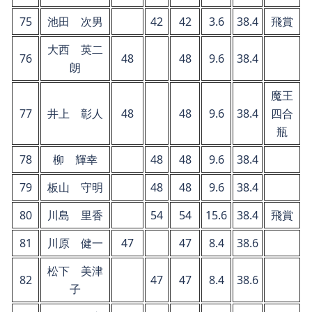
75
池田 次男
42
42
3.6
38.4
飛賞
大西 英二
76
48
48
9.6
38.4
朗
魔王
77
井上 彰人
48
48
9.6
38.4
四合
瓶
78
柳 輝幸
48
48
9.6
38.4
79
板山 守明
48
48
9.6
38.4
80
川島 里香
54
54
15.6
38.4
飛賞
81
川原 健一
47
47
8.4
38.6
松下 美津
82
47
47
8.4
38.6
子