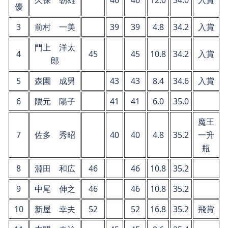
久保 朝雄
46
46
12.0
34.0
入賞
優
3
前村 一美
39
39
4.8
34.2
入賞
門上 洋太
4
45
45
10.8
34.2
入賞
郎
5
森園 成男
43
43
8.4
34.6
入賞
6
隈元 陽子
41
41
6.0
35.0
魔王
7
佐多 秀昭
40
40
4.8
35.2
一升
瓶
8
淵田 和広
46
46
10.8
35.2
9
中尾 伸之
46
46
10.8
35.2
10
新屋 幸夫
52
52
16.8
35.2
飛賞