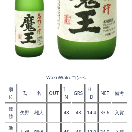
WakuWakuコンペ
順
I
H
氏 名
OUT
GRS
NET
備考
位
N
D
優
矢野 雄大
48
48
14.4
33.6
入賞
勝
準