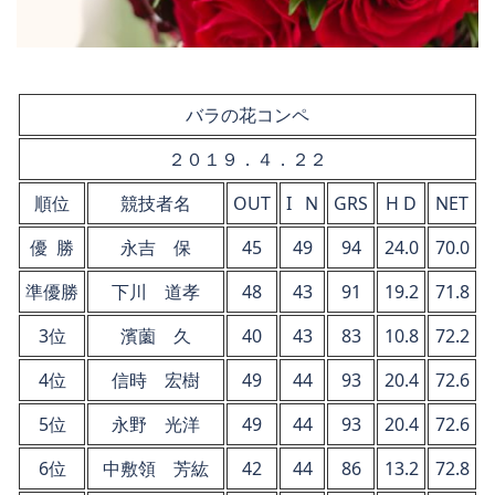
バラの花コンペ
２０１９．４．２２
順位
競技者名
OUT
I N
GRS
H D
NET
優 勝
永吉 保
45
49
94
24.0
70.0
準優勝
下川 道孝
48
43
91
19.2
71.8
3位
濱薗 久
40
43
83
10.8
72.2
4位
信時 宏樹
49
44
93
20.4
72.6
5位
永野 光洋
49
44
93
20.4
72.6
6位
中敷領 芳紘
42
44
86
13.2
72.8