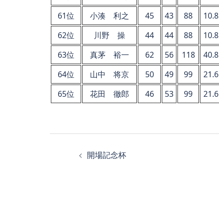
61位
小湊 利之
45
43
88
10.8
62位
川野 操
44
44
88
10.8
63位
真茅 裕一
62
56
118
40.8
64位
山中 将京
50
49
99
21.6
65位
花田 徹郎
46
53
99
21.6
投
開場記念杯
稿
ナ
ビ