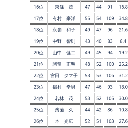
16位
東條 茂
47
44
91
16.8
17位
有村 豪洋
55
54
109
34.8
18位
永嶺 和子
49
47
96
21.6
19位
中野 智則
43
40
83
8.4
20位
山中 健二
49
45
94
19.2
21位
諸留 正明
48
52
100
25.2
22位
宮田 タマ子
53
53
106
31.2
23位
揚村 幸男
47
46
93
18.0
24位
若林 茂
53
52
105
30.0
25位
濱薗 久
44
42
86
10.8
26位
本 光広
52
51
103
27.6