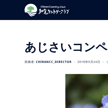
コ
ン
テ
ン
ツ
へ
ス
あじさいコンペ
キ
ッ
プ
投稿者:
CHIRANCC_DIRECTOR
2018年5月24日