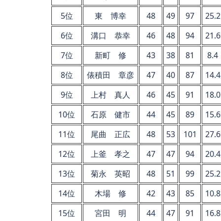
5位
東 博幸
48
49
97
25.2
6位
溝口 恭幸
46
48
94
21.6
7位
新町 修
43
38
81
8.4
8位
俵積田 章彦
47
40
87
14.4
9位
上村 真人
46
45
91
18.0
10位
石原 健市
44
45
89
15.6
11位
尾曲 正広
48
53
101
27.6
12位
上釜 孝之
47
47
94
20.4
13位
菊永 英昭
48
51
99
25.2
14位
木場 修
42
43
85
10.8
15位
宮田 明
44
47
91
16.8