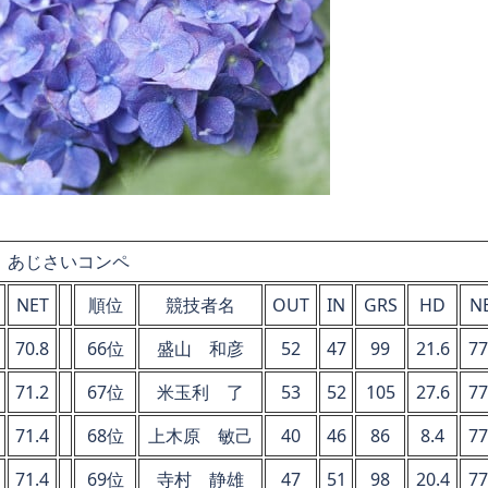
あじさいコンペ
NET
順位
競技者名
OUT
IN
GRS
HD
N
70.8
66位
盛山 和彦
52
47
99
21.6
77
71.2
67位
米玉利 了
53
52
105
27.6
77
71.4
68位
上木原 敏己
40
46
86
8.4
77
71.4
69位
寺村 静雄
47
51
98
20.4
77