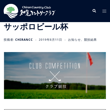
コ
ン
検
ト
索
テ
グ
ン
ル
サッポロビール杯
ツ
メ
へ
ニ
投稿者:
CHIRANCC
2019年8月11日
お知らせ
、
競技結果
ス
ュ
キ
ー
ッ
プ