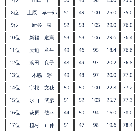
7位
山口 悟
50
48
98
23.0
75.0
8位
上原 孝一郎
51
49
100
25.0
75.0
9位
新谷 泉
52
53
105
29.0
76.0
10位
新福 道憲
53
53
106
29.6
76.4
11位
大迫 章生
49
46
95
18.4
76.6
12位
浜田 良子
48
49
97
20.2
76.8
13位
木脇 靜
49
48
97
20.0
77.0
14位
宇根 文穂
50
50
100
22.8
77.2
15位
永山 武彦
51
52
103
25.7
77.3
16位
萩原 敏幸
44
50
94
16.0
78.0
17位
植村 正伸
51
47
98
19.6
78.4