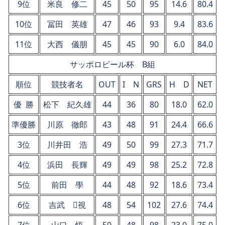
9位
米良 修二
45
50
95
14.6
80.4
10位
冨田 英雄
47
46
93
9.4
83.6
11位
大西 儀朋
45
45
90
6.0
84.0
サッポロビール杯 B組
順位
競技者名
OUT
I N
GRS
H D
NET
優 勝
松下 紀久雄
44
36
80
18.0
62.0
準優勝
川原 徹郎
43
48
91
24.4
66.6
3位
川井田 浩
49
50
99
27.3
71.7
4位
浜田 長輝
49
49
98
25.2
72.8
5位
前田 學
44
48
92
18.6
73.4
6位
吉武 視
48
54
102
27.6
74.4