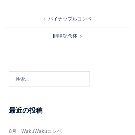
投
パイナップルコンペ
稿
ナ
開場記念杯
ビ
ゲ
ー
シ
ョ
検
ン
索:
最近の投稿
8月 WakuWakuコンペ