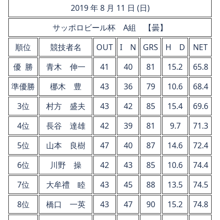
2019 年 8 月 11 日 (日)
サッポロビール杯 A組 【曇】
順位
競技者名
OUT
I N
GRS
H D
NET
優 勝
青木 伸一
41
40
81
15.2
65.8
準優勝
梛木 豊
43
36
79
10.6
68.4
3位
村方 盛夫
43
42
85
15.4
69.6
4位
長谷 達雄
42
39
81
9.7
71.3
5位
山本 良樹
47
40
87
14.6
72.4
6位
川野 操
42
43
85
10.6
74.4
7位
大牟禮 睦
43
45
88
13.5
74.5
8位
橋口 一英
43
47
90
15.2
74.8