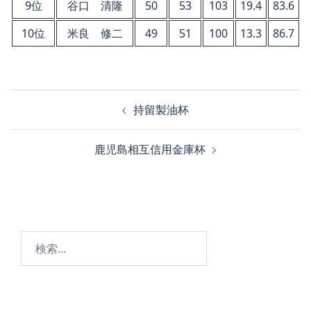
9位
谷口 清隆
50
53
103
19.4
83.6
10位
米良 修二
49
51
100
13.3
86.7
投
持留製油杯
稿
ナ
鹿児島相互信用金庫杯
ビ
ゲ
ー
シ
ョ
検
ン
索: