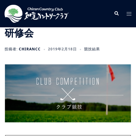
コ
ン
検
ト
索
テ
グ
ン
ル
研修会
ツ
メ
へ
ニ
投稿者:
CHIRANCC
2019年2月18日
競技結果
ス
ュ
キ
ー
ッ
プ