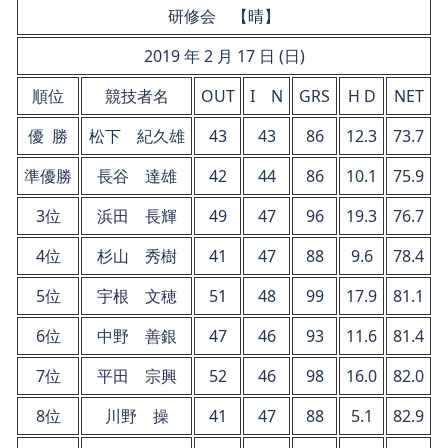
研修会 【晴】
2019 年 2 月 17 日 (日)
順位
競技者名
OUT
I N
GRS
H D
NET
優 勝
松下 紀久雄
43
43
86
12.3
73.7
準優勝
長谷 達雄
42
44
86
10.1
75.9
3位
浜田 長輝
49
47
96
19.3
76.7
4位
杉山 秀樹
41
47
88
9.6
78.4
5位
宇根 文穂
51
48
99
17.9
81.1
6位
中野 善銀
47
46
93
11.6
81.4
7位
平田 宗興
52
46
98
16.0
82.0
8位
川野 操
41
47
88
5.1
82.9