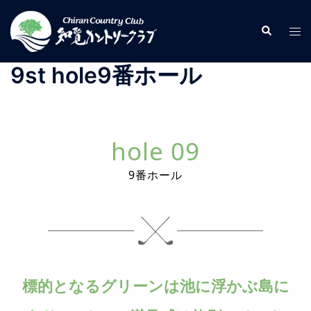
コ
ン
検
ト
索
テ
グ
ン
ル
9st hole
9番ホール
ツ
メ
へ
ニ
ス
ュ
キ
ー
hole 09
ッ
プ
9番ホール
標的となるグリーンは池に浮かぶ島に