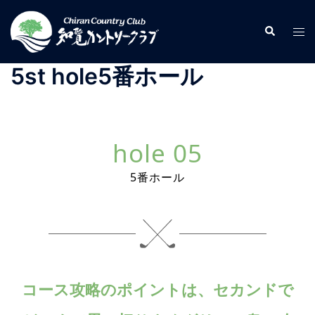
コ
ン
検
ト
索
テ
グ
ン
ル
5st hole
5番ホール
ツ
メ
へ
ニ
ス
ュ
キ
ー
hole 05
ッ
プ
5番ホール
コース攻略のポイントは、セカンドで