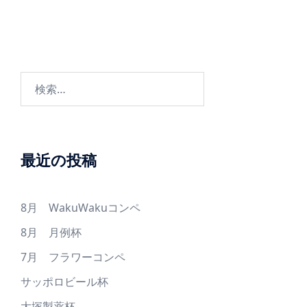
ゲ
ー
シ
ョ
検
ン
索:
最近の投稿
8月 WakuWakuコンペ
8月 月例杯
7月 フラワーコンペ
サッポロビール杯
大塚製薬杯