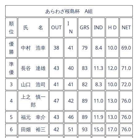
あらわざ桜島杯 A組
順
I
氏 名
OUT
GRS
IND
H D
NET
位
N
優
中村 浩幸
38
41
79
8.4
10.0
69.0
勝
準
長谷 達雄
43
40
83
11.3
12.0
71.0
優
3
山口 浩司
41
41
82
8.3
10.0
72.0
上之 慎一
4
47
42
89
11.0
13.0
76.0
郎
5
福元 幸介
43
46
89
11.9
13.0
76.0
6
田畑 裕三
42
51
93
15.0
17.0
76.0