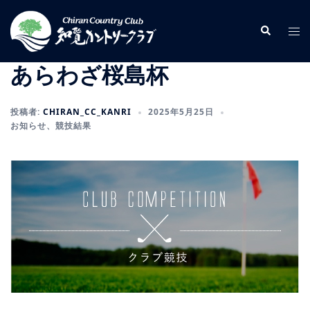
コ
ン
検
ト
索
テ
グ
ン
ル
あらわざ桜島杯
ツ
メ
へ
ニ
投稿者:
CHIRAN_CC_KANRI
2025年5月25日
ス
ュ
お知らせ
、
競技結果
キ
ー
ッ
プ