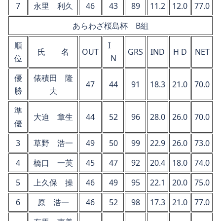
7
永里 利久
46
43
89
11.2
12.0
77.0
あらわざ桜島杯 B組
順
I
氏 名
OUT
GRS
IND
H D
NET
位
N
優
俵積田 隆
47
44
91
18.3
21.0
70.0
勝
夫
準
大迫 章生
44
52
96
28.0
26.0
70.0
優
3
草野 浩一
49
50
99
22.9
26.0
73.0
4
橋口 一英
45
47
92
20.4
18.0
74.0
5
上久保 操
46
49
95
22.1
20.0
75.0
6
原 浩一
46
52
98
17.3
21.0
77.0